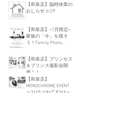
【和泉店】臨時休業の
おしらせ 6/29
【和泉店】<7月限定>
家族の「今」を残そ
う！Family Photo
Event
【和泉店】プリンセス
＆プリンス撮影会開
催！！
【和泉店】
MONOCHROME EVENT
～ﾌｧﾐﾘｰ&ｶｯﾌﾟﾙﾌｫﾄ～