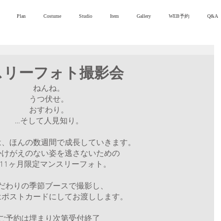
Plan
Costume
Studio
Item
Gallery
WEB予約
Q&A
スリーフォト撮影会
ねんね。
うつ伏せ。
おすわり。
…そして人見知り。
は、ほんの数週間で成長していきます。
かけがえのない姿を逃さないための
〜11ヶ月限定マンスリーフォト。
だわりの季節ブースで撮影し、
はポストカードにしてお渡しします。
ご予約は埋まり次第受付終了