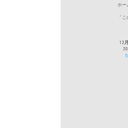
ホー
「こ
12
2
h