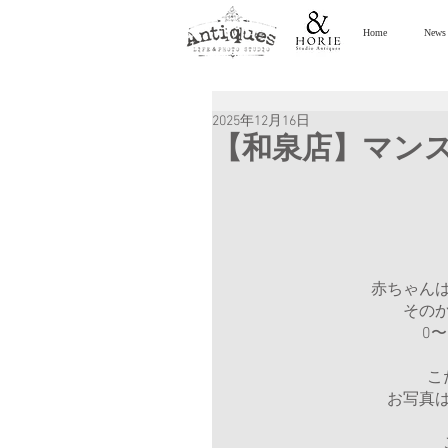
Home
News
2025年12月16日
【和泉店】マン
赤ちゃん
その
0
こ
お写真