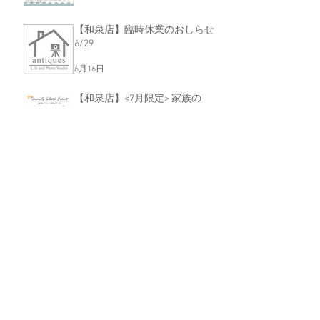
【和泉店】臨時休業のおしらせ
6/29
6月16日
【和泉店】<7月限定> 家族の
「今」を残そう！Family Photo
Event
6月16日
【和泉店】プリンセス＆プリン
ス撮影会開催！！
6月16日
【和泉店】MONOCHROME
EVENT ～ﾌｧﾐﾘｰ&ｶｯﾌﾟﾙﾌｫﾄ～
5月15日
アーカイブ