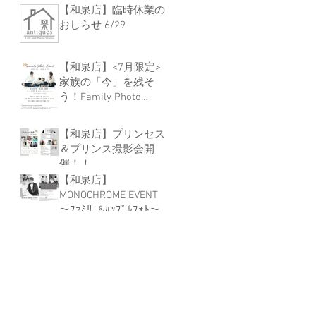
【和泉店】臨時休業の
おしらせ 6/29
【和泉店】<7月限定>
家族の「今」を残そ
う！Family Photo
Event
【和泉店】プリンセス
＆プリンス撮影会開
催！！
【和泉店】
MONOCHROME EVENT
～ﾌｧﾐﾘｰ&ｶｯﾌﾟﾙﾌｫﾄ～