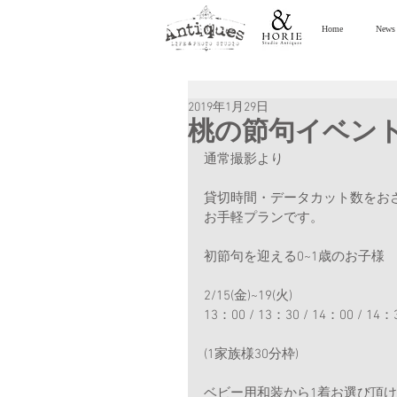
Home
News
2019年1月29日
桃の節句イベント 2
通常撮影より
貸切時間・データカット数をお
お手軽プランです。
初節句を迎える0~1歳のお子様
2/15(金)~19(火)
13：00 / 13：30 / 14：00 / 14：
(1家族様30分枠)
ベビー用和装から1着お選び頂