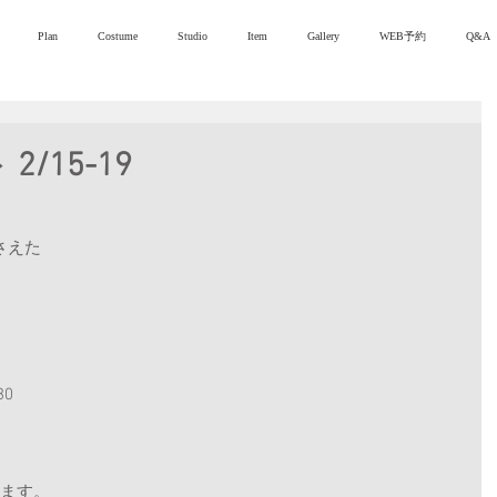
Plan
Costume
Studio
Item
Gallery
WEB予約
Q&A
/15-19
さえた
30
けます。