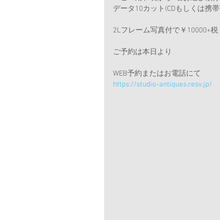
データ10カット(CDもしくは携帯
2Lフレーム写真付で￥10000+税
ご予約は本日より
WEB予約またはお電話にて
https://studio-antiques.resv.jp/