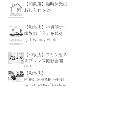
【和泉店】臨時休業の
おしらせ 6/29
【和泉店】<7月限定>
家族の「今」を残そ
う！Family Photo
Event
【和泉店】プリンセス
＆プリンス撮影会開
催！！
【和泉店】
MONOCHROME EVENT
～ﾌｧﾐﾘｰ&ｶｯﾌﾟﾙﾌｫﾄ～