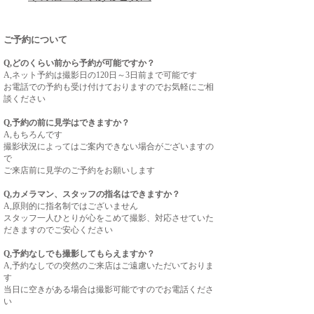
ご予約について
Q,どのくらい前から予約が可能ですか？
A,ネット予約は撮影日の120日～3日前まで可能です
お電話での予約も受け付けておりますのでお気軽にご相
談ください
Q,予約の前に見学はできますか？
A,もちろんです
撮影状況によってはご案内できない場合がございますの
で
ご来店前に見学のご予約をお願いします
Q,カメラマン、スタッフの指名はできますか？
A,原則的に指名制ではございません
スタッフ一人ひとりが心をこめて撮影、対応させていた
だきますのでご安心ください
Q,予約なしでも撮影してもらえますか？
A,予約なしでの突然のご来店はご遠慮いただいておりま
す
当日に空きがある場合は撮影可能ですのでお電話くださ
い