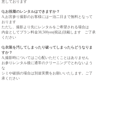
意しております
Q,お祝着のレンタルはできますか？
A,お宮参り撮影のお客様には一泊二日まで無料となって
おります
ただし、撮影より先にレンタルをご希望される場合は
内金としてプラン料金38,500yen(税込)頂戴します
ご了承
ください
Q,衣装を汚してしまったり破ってしまったらどうなりま
すか？
A,撮影時についてはご心配いただくことはありません
お参りレンタル後に通常のクリーニングでとれないよう
な
シミや破損の場合は別途実費をお願いいたします。ご了
承ください
商品について
Q,写真以外の商品はありますか？
A,表紙に写真が入るタイプや、木や布など自然素材のア
ルバムをご用意しております。
増やせるタイプや飾れるタイプなど、お気軽にお問い合