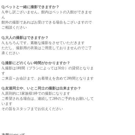
Q,ペットと一緒に撮影できますか？
A,申し訳ございません。館内はペットの入館ができませ
ん
館外の撮影であればお受けできる場合もございますので
ご相談ください
Q,大人の撮影はできますか？
A,もちろんです。素敵な撮影をさせていただきます
ただし、撮影用の衣装はご用意しておりませんのでご了
承ください
Q,撮影にどのくらい時間がかかりますか？
A,撮影は1時間（プランによっては30分）の貸切となりま
す
ご来店～お会計まで、お着替えを含めて2時間となります
Q,友達同士や、いとこ同士の撮影は出来ますか？
A,原則的に1家族様1枠での撮影になります
ご希望される場合は、連続して2枠のご予約をお願いして
います
その旨をスタッフまでお伝えください