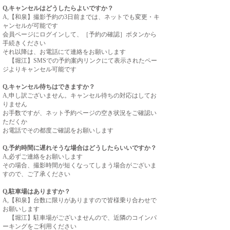
Q,キャンセルはどうしたらよいですか？
A,【和泉】撮影予約の3日前までは、ネットでも変更・キ
ャンセルが可能です
会員ページにログインして、［予約の確認］ボタンから
手続きください
それ以降は、お電話にて連絡をお願いします
【堀江】SMSでの予約案内リンクにて表示されたペー
ジよりキャンセル可能です
Q,キャンセル待ちはできますか？
A,申し訳ございません。キャンセル待ちの対応はしてお
りません
お手数ですが、ネット予約ページの空き状況をご確認い
ただくか
お電話でその都度ご確認をお願いします
Q,予約時間に遅れそうな場合はどうしたらいいですか？
A,必ずご連絡をお願いします
その場合、撮影時間が短くなってしまう場合がございま
すので、
ご了承ください
Q,駐車場はありますか？
A,【和泉】台数に限りがありますので皆様乗り合わせで
お願いします
【堀江】駐車場がございませんので、近隣のコインパ
ーキングをご利用ください