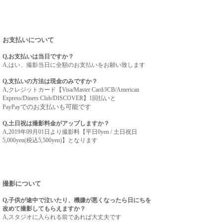
お支払いについて
​Q,お支払いは当日ですか？
A,はい、撮影当日に全額のお支払いをお願い致します
Q,支払いの方法は現金のみですか？
A,クレジットカード【Visa/Master Card/JCB/American
Express/Diners Club/DISCOVER】1回払いと
でのお支払いも可能です
PayPay
Q,土日祝は撮影料金がアップしますか？
A,
2019年09月01日より撮影料【平日0yen / 土日祝日
5,000yen(税込5,500yen)】となります
撮影について
Q,子供が途中で泣いたり、機嫌が悪くなったら日にちを
改めて撮影してもらえますか？
​A,スタジオに入られる前であれば大丈夫です