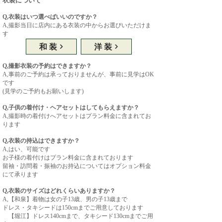
衣装について
Q,衣装はいつ選べばいいのですか？
A,撮影当日に店内にある衣装の中からお選びいただけま
す
和装
洋装
Q,撮影衣装の予約はできますか？
A,事前のご予約は承っておりませんが、事前に見学はOK
です
(見学のご予約もお願いします)
​
Q,子供の着付け・ヘアセットはしてもらえますか？
A,撮影時の着付けへアセットはプラン料金に含まれてお
ります
Q,衣装の持込はできますか？
A,はい、可能です
お子様の着付けはプラン料金に含まれております
留袖・訪問着・振袖のお持込についてはオプション料金
にて承ります
Q,衣装のサイズはどれくらいありますか？
A,
【和泉】
着物は女の子13歳、男の子13歳まで
ドレス・タキシードは150cmまでご用意しております
【堀江】ドレス140cmまで、タキシード130cmまでご用