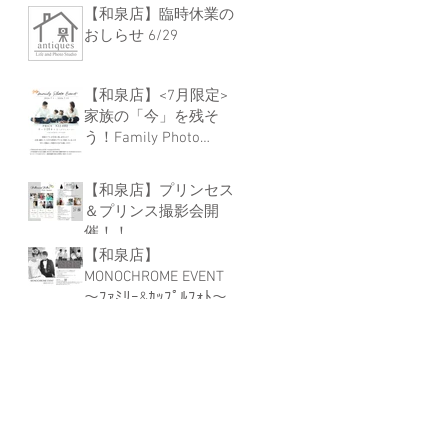
【和泉店】臨時休業の
おしらせ 6/29
【和泉店】<7月限定>
家族の「今」を残そ
う！Family Photo
Event
【和泉店】プリンセス
＆プリンス撮影会開
催！！
【和泉店】
MONOCHROME EVENT
～ﾌｧﾐﾘｰ&ｶｯﾌﾟﾙﾌｫﾄ～