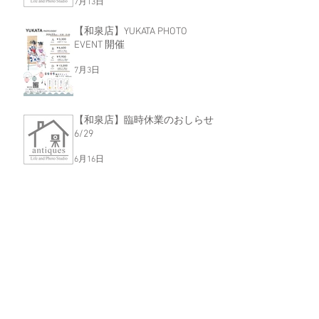
7月13日
【和泉店】YUKATA PHOTO
EVENT 開催
7月3日
【和泉店】臨時休業のおしらせ
6/29
6月16日
【和泉店】<7月限定> 家族の
「今」を残そう！Family Photo
Event
6月16日
【和泉店】プリンセス＆プリン
ス撮影会開催！！
6月16日