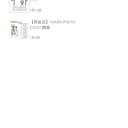
7/17
7月13日
【和泉店】YUKATA PHOTO
EVENT 開催
7月3日
【和泉店】臨時休業のおしらせ
6/29
6月16日
【和泉店】<7月限定> 家族の
「今」を残そう！Family Photo
Event
6月16日
【和泉店】プリンセス＆プリン
ス撮影会開催！！